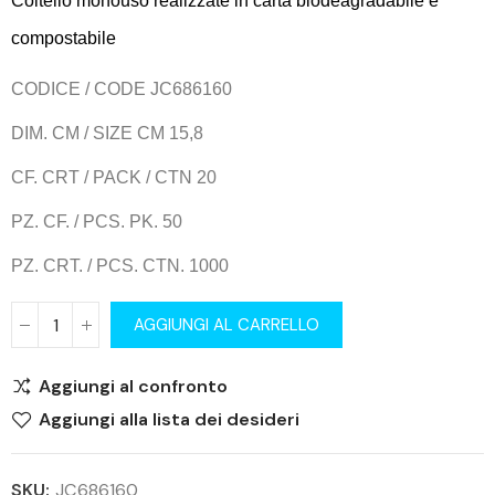
Coltello monouso realizzate in carta biodeagradabile e
compostabile
CODICE / CODE JC686160
DIM. CM / SIZE CM 15,8
CF. CRT / PACK / CTN 20
PZ. CF. / PCS. PK. 50
PZ. CRT. / PCS. CTN. 1000
AGGIUNGI AL CARRELLO
Aggiungi al confronto
Aggiungi alla lista dei desideri
SKU:
JC686160