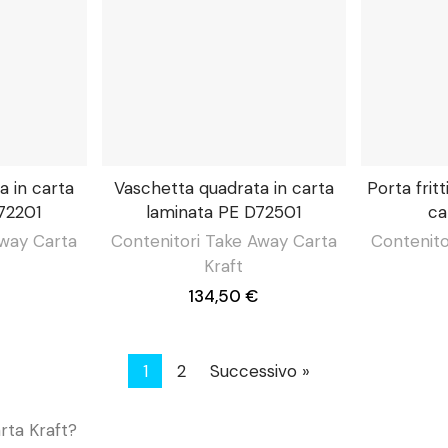
a in carta
Vaschetta quadrata in carta
Porta fritt
72201
laminata PE D72501
ca
Away Carta
Contenitori Take Away Carta
Contenito
Kraft
134,50 €
1
2
Successivo »
rta Kraft?