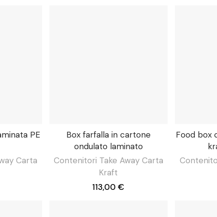
laminata PE
Box farfalla in cartone
Food box c
ondulato laminato
kr
Away Carta
Contenitori Take Away Carta
Contenito
Kraft
€
113,00 €