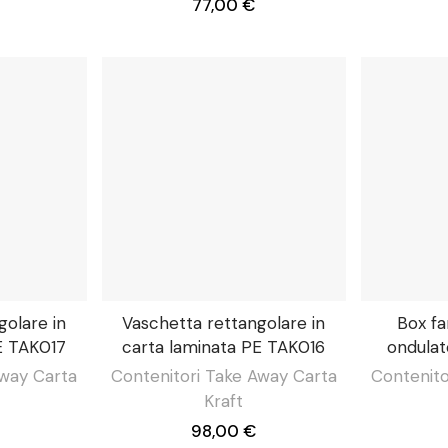
77,00 €
golare in
Vaschetta rettangolare in
Box fa
E TAK017
carta laminata PE TAK016
ondula
Away Carta
Contenitori Take Away Carta
Contenito
Kraft
98,00 €