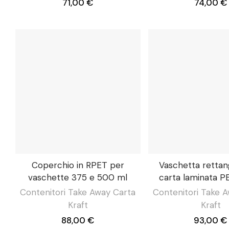
71,00 €
74,00 €
Coperchio in RPET per
Vaschetta rettan
vaschette 375 e 500 ml
carta laminata P
Contenitori Take Away Carta
Contenitori Take 
Kraft
Kraft
88,00 €
93,00 €