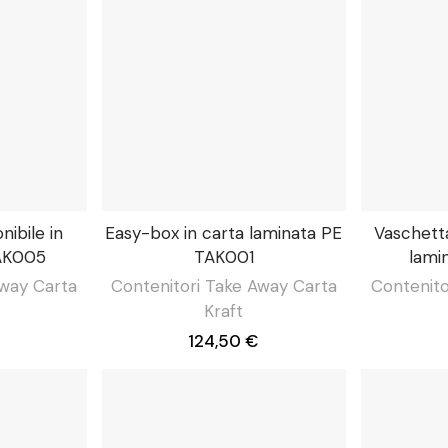
ibile in
Easy-box in carta laminata PE
Vaschetta
TAK005
TAK001
lami
Away Carta
Contenitori Take Away Carta
Contenito
Kraft
124,50 €