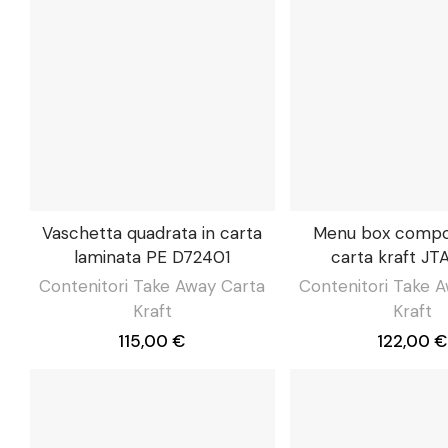
Vaschetta quadrata in carta
Menu box compon
laminata PE D72401
carta kraft J
Contenitori Take Away Carta
Contenitori Take 
Kraft
Kraft
115,00 €
122,00 €