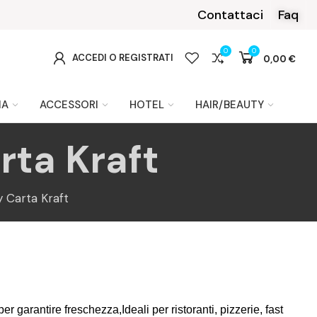
199 €.
Contattaci
Faq
0
0
0
ACCEDI O REGISTRATI
0,00 €
IA
ACCESSORI
HOTEL
HAIR/BEAUTY
rta Kraft
 Carta Kraft
er garantire freschezza,Ideali per ristoranti, pizzerie, fast