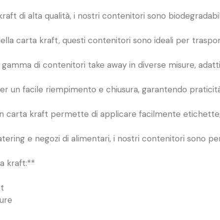
raft di alta qualità, i nostri contenitori sono biodegradabili 
lla carta kraft, questi contenitori sono ideali per trasport
gamma di contenitori take away in diverse misure, adatti a
 per un facile riempimento e chiusura, garantendo praticità
 in carta kraft permette di applicare facilmente etichette,
, catering e negozi di alimentari, i nostri contenitori sono 
a kraft:**
t
dure