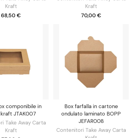
Kraft
Kraft
68,50 €
70,00 €
x componibile in
Box farfalla in cartone
 kraft JTAK007
ondulato laminato BOPP
JEFAR008
ri Take Away Carta
Contenitori Take Away Carta
Kraft
Kraft