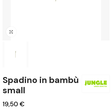
Clicca per ingrandire
Spadino in bambù
small
19,50 €