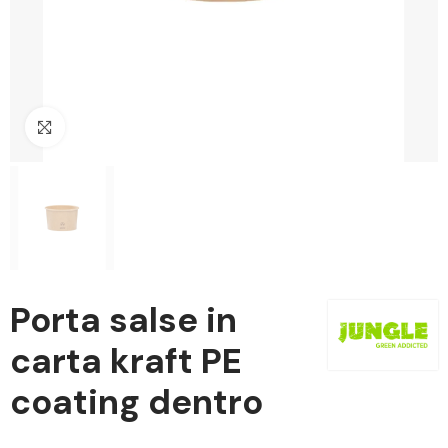
Clicca per ingrandire
Porta salse in
carta kraft PE
coating dentro