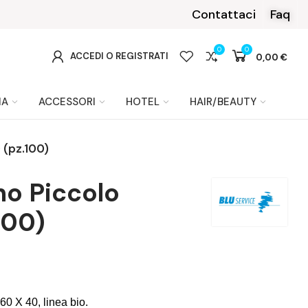
 con PayPal o Klarna
Contattaci
Faq
0
0
0
ACCEDI O REGISTRATI
0,00 €
IA
ACCESSORI
HOTEL
HAIR/BEAUTY
(pz.100)
o Piccolo
100)
0 X 40, linea bio.