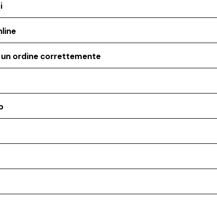
i
line
o un ordine correttemente
p