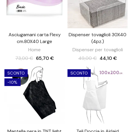
Asciugamani carta Flexy
Dispenser tovaglioli 30X40
cm.80X40 Large
(4pz.)
Home
Dispenser per tovaglioli
73,00 €
65,70 €
49,00 €
44,10 €
SCONTO
SCONTO
-10%
Mantella nera in TNT light
Teli Doccia in Airlaid