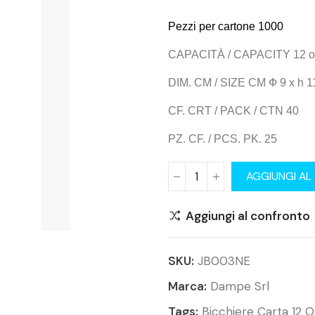
Pezzi per cartone 1000
CAPACITÀ / CAPACITY 12 oz
DIM. CM / SIZE CM Ф 9 x h 1
CF. CRT / PACK / CTN 40
PZ. CF. / PCS. PK. 25
AGGIUNGI AL
Aggiungi al confronto
SKU:
JB003NE
Marca:
Dampe Srl
Tags:
Bicchiere Carta 12 O