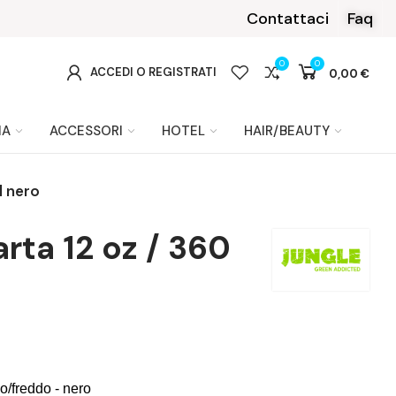
Contattaci
Faq
0
0
0
ACCEDI O REGISTRATI
0,00 €
IA
ACCESSORI
HOTEL
HAIR/BEAUTY
l nero
rta 12 oz / 360
o/freddo - nero