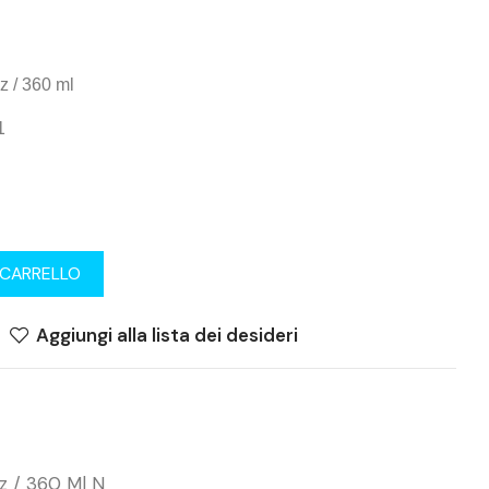
 / 360 ml
1
 CARRELLO
Aggiungi alla lista dei desideri
z / 360 Ml N