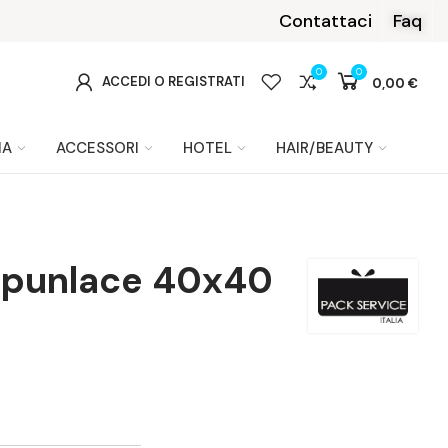
n PayPal o Klarna
Contattaci
Faq
0
0
0
ACCEDI O REGISTRATI
0,00 €
IA
ACCESSORI
HOTEL
HAIR/BEAUTY
 Spunlace 40x40