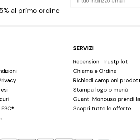
 5% al primo ordine
SERVIZI
Recensioni Trustpilot
Chiama e Ordina
dizioni
Richiedi campioni prodott
Privacy
Stampa logo o menù
resi
Guanti Monouso prendi la
curi
Scopri tutte le offerte
i FSC®
₂