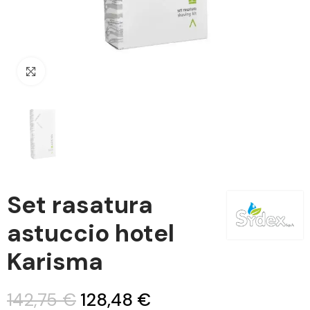
Clicca per ingrandire
Set rasatura
astuccio hotel
Karisma
142,75 €
128,48 €