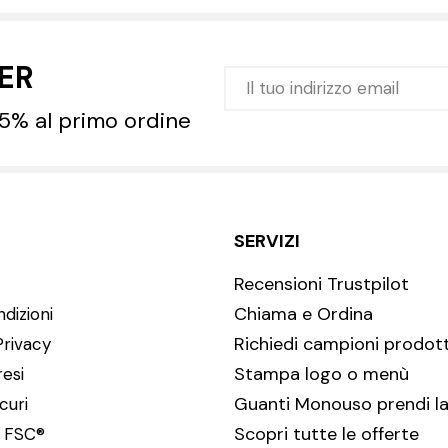
TER
 5% al primo ordine
SERVIZI
Recensioni Trustpilot
Chiama e Ordina
dizioni
Richiedi campioni prodott
Privacy
Stampa logo o menù
resi
Guanti Monouso prendi la
curi
Scopri tutte le offerte
i FSC®