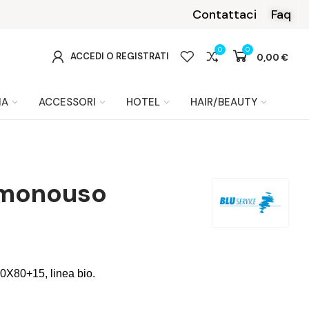
rna
Contattaci
Faq
0
0
0
ACCEDI O REGISTRATI
0,00 €
IA
ACCESSORI
HOTEL
HAIR/BEAUTY
 monouso
0X80+15, linea bio.