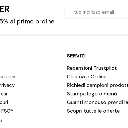
TER
 5% al primo ordine
SERVIZI
Recensioni Trustpilot
Chiama e Ordina
dizioni
Richiedi campioni prodott
Privacy
Stampa logo o menù
resi
Guanti Monouso prendi la
curi
Scopri tutte le offerte
i FSC®
₂