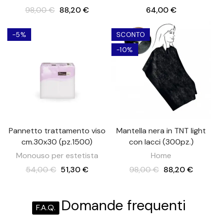
98,00 €
88,20 €
64,00 €
-5%
SCONTO
-10%
Pannetto trattamento viso
Mantella nera in TNT light
cm.30x30 (pz.1500)
con lacci (300pz.)
Monouso per estetista
Home
54,00 €
51,30 €
98,00 €
88,20 €
Domande frequenti
F.A.Q.