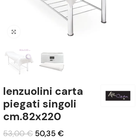
Clicca per ingrandire
lenzuolini carta
piegati singoli
cm.82x220
53,00 €
50,35 €