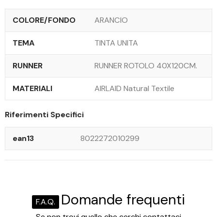
COLORE/FONDO
ARANCIO
TEMA
TINTA UNITA
RUNNER
RUNNER ROTOLO 40X120CM.
MATERIALI
AIRLAID Natural Textile
Riferimenti Specifici
ean13
8022272010299
Domande frequenti
F.A.Q.
Se non trovi quello che cerchi contattaci