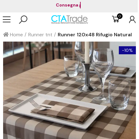
Paga in 3 rate senza interessi con Pa
0
Home
Runner tnt
Runner 120x48 Rifugio Natural
-10%