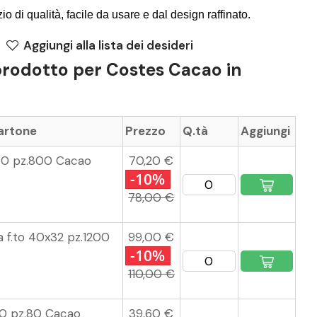
zio di qualità, facile da usare e dal design raffinato.
Aggiungi alla lista dei desideri
 prodotto per Costes Cacao in
cartone
Prezzo
Q.tà
Aggiungi
40 pz.800 Cacao
70,20 €
-10%
78,00 €
a f.to 40x32 pz.1200
99,00 €
-10%
110,00 €
00 pz.80 Cacao
39,60 €