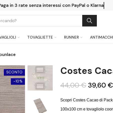
Consegna gratuita a partire da 199
VAGLIOLI
TOVAGLIETTE
RUNNER
ANTIMACCH
punlace
Costes Cac
SCONTO
-10%
44,00 €
39,60 €
Scopri Costes Cacao di Pack S
100x100 cm e tovagliolo coord