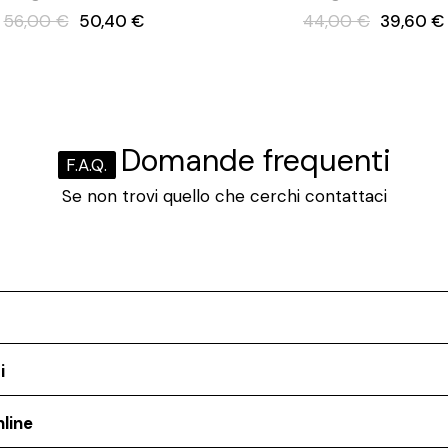
56,00 €
50,40 €
44,00 €
39,60 €
Domande frequenti
F.A.Q.
Se non trovi quello che cerchi contattaci
i
line