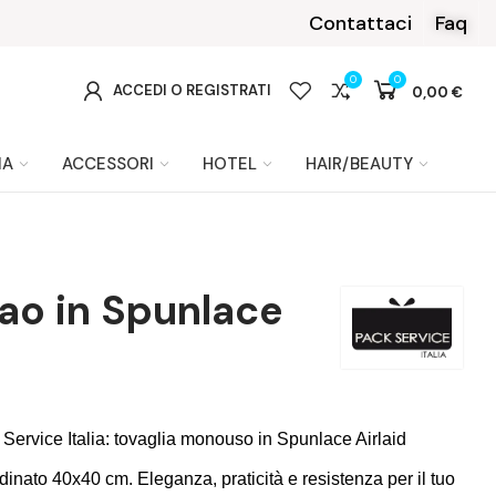
 €.
Contattaci
Faq
0
0
0
ACCEDI O REGISTRATI
0,00 €
IA
ACCESSORI
HOTEL
HAIR/BEAUTY
ao in Spunlace
ervice Italia: tovaglia monouso in Spunlace Airlaid
inato 40x40 cm. Eleganza, praticità e resistenza per il tuo