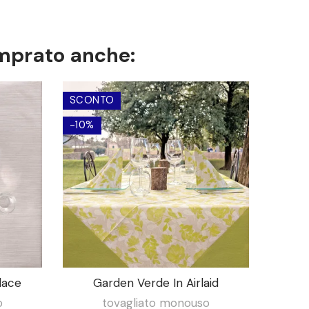
omprato anche:
SCONTO
-10%
lace
Garden Verde In Airlaid
o
tovagliato monouso