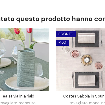
istato questo prodotto hanno c
SCONTO
-10%
Tea salvia in airlaid
Costes Sabbia in Spun
tovagliato monouso
tovagliato monous