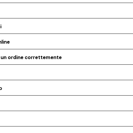
i
line
o un ordine correttemente
p