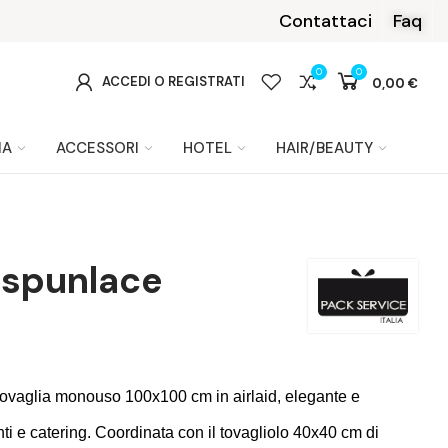
Contattaci
Faq
0
0
0
ACCEDI O REGISTRATI
0,00 €
IA
ACCESSORI
HOTEL
HAIR/BEAUTY
n spunlace
tovaglia monouso 100x100 cm in airlaid, elegante e
anti e catering. Coordinata con il tovagliolo 40x40 cm di