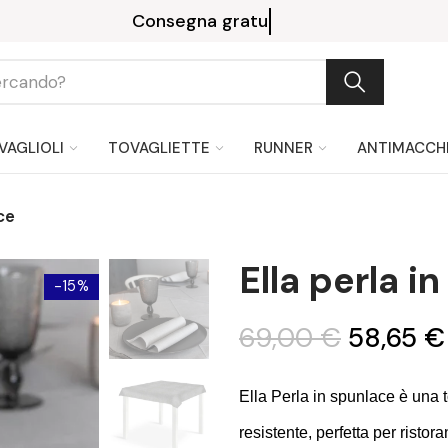
Paga in 3 rate senza interessi con PayPal o Klarna
VAGLIOLI
TOVAGLIETTE
RUNNER
ANTIMACCH
ce
Ella perla i
-15%
69,00 €
58,65 €
Ella Perla in spunlace è una 
resistente, perfetta per ristor