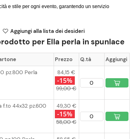
icità e stile per ogni evento, garantendo un servizio
Aggiungi alla lista dei desideri
prodotto per Ella perla in spunlace
cartone
Prezzo
Q.tà
Aggiungi
40 pz.800 Perla
84,15 €
-15%
99,00 €
a f.to 44x32 pz.600
49,30 €
-15%
58,00 €