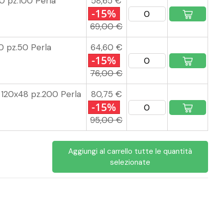
0 pz.100 Perla
58,65 €
-15%
69,00 €
0 pz.50 Perla
64,60 €
-15%
76,00 €
 120x48 pz.200 Perla
80,75 €
-15%
95,00 €
Aggiungi al carrello tutte le quantità
selezionate