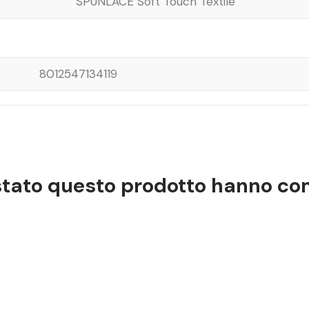
SPUNLACE Soft Touch Textile
8012547134119
istato questo prodotto hanno c