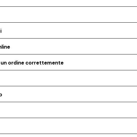
i
line
o un ordine correttemente
p