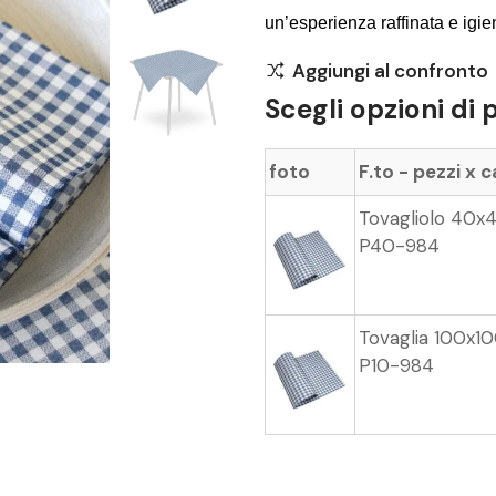
un’esperienza raffinata e igieni
Aggiungi al confronto
Scegli opzioni di 
foto
F.to - pezzi x 
Tovagliolo 40x
P40-984
Tovaglia 100x10
P10-984