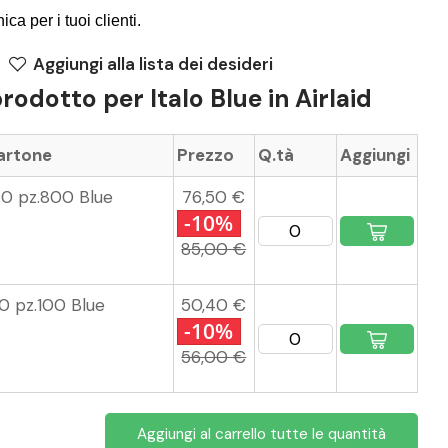
ca per i tuoi clienti.
Aggiungi alla lista dei desideri
prodotto per Italo Blue in Airlaid
cartone
Prezzo
Q.tà
Aggiungi
40 pz.800 Blue
76,50 €
-10%
85,00 €
0 pz.100 Blue
50,40 €
-10%
56,00 €
Aggiungi al carrello tutte le quantità