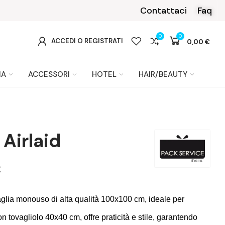
da 199 €.
Contattaci
Faq
0
0
0
ACCEDI O REGISTRATI
0,00 €
IA
ACCESSORI
HOTEL
HAIR/BEAUTY
 Airlaid
€
vaglia monouso di alta qualità 100x100 cm, ideale per
on tovagliolo 40x40 cm, offre praticità e stile, garantendo