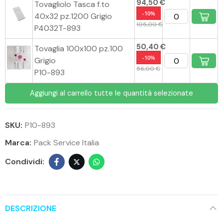
94,50 €
Tovagliolo Tasca f.to
-10%
40x32 pz.1200 Grigio
105,00 €
P4032T-893
50,40 €
Tovaglia 100x100 pz.100
-10%
Grigio
56,00 €
P10-893
Aggiungi al carrello tutte le quantità selezionate
SKU:
P10-893
Marca:
Pack Service Italia
DESCRIZIONE