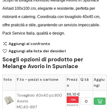
Scopri la tovaglia monouso Melange Avorio in Spunlace
Airlaid 100x100 cm, elegante e resistente, perfetta per
ristoranti e catering. Coordinata con tovagliolo 40x40 cm,
offre praticità e stile, garantendo un servizio impeccabile.
Pack Service Italia, qualità e design.
Aggiungi al confronto
Aggiungi alla lista dei desideri
Scegli opzioni di prodotto per
Melange Avorio in Spunlace
foto
F.to - pezzi x cartone
Prezz
Q.tà
Aggiu
o
ngi
89,10 €
Tovagliolo 40x40 pz.800
-10%
Avorio
99,00 €
MC40-897