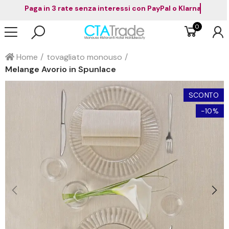
Paga in 3 rate senza interessi co
0
Home
tovagliato monouso
Melange Avorio in Spunlace
SCONTO
-10%