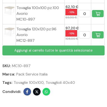
62,10 €
Tovaglia 100x100 pz.100
-10%
Avorio
69,00 €
MC10-897
97,20 €
Tovaglia 120x120 pz.96
-10%
Avorio
108,00 €
MC12-897
Aggiungi al carrello tutte le quantità selezionate
SKU:
MC10-897
Marca:
Pack Service Italia
Tags:
Tovaglie 100x100
Tovaglioli 40x40