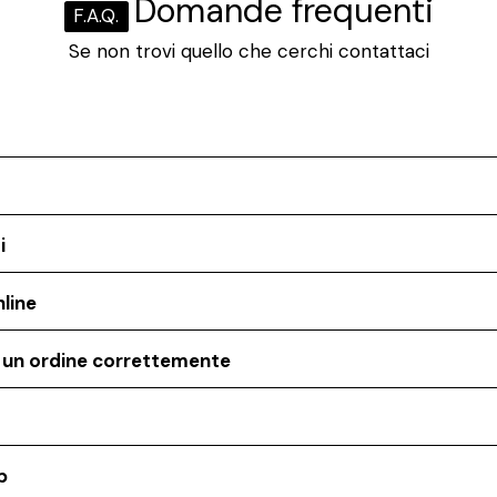
Domande frequenti
F.A.Q.
Se non trovi quello che cerchi contattaci
i
line
o un ordine correttemente
p