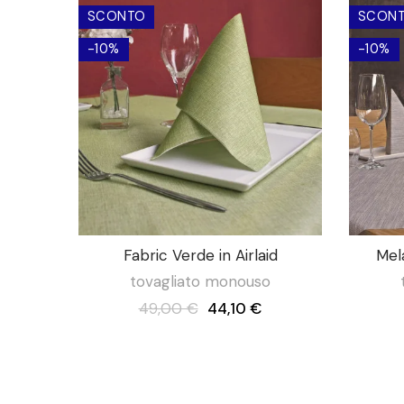
SCONTO
SCON
-10%
-10%
Fabric Verde in Airlaid
Mel
tovagliato monouso
49,00 €
44,10 €