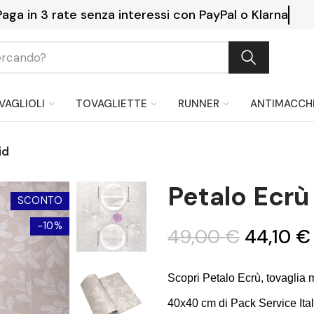
Consegna gratuita a partire da 199 €.
VAGLIOLI
TOVAGLIETTE
RUNNER
ANTIMACCH
id
Petalo Ecrù 
SCONTO
-10%
49,00 €
44,10 €
Scopri Petalo Ecrù, tovaglia 
40x40 cm di Pack Service Italia