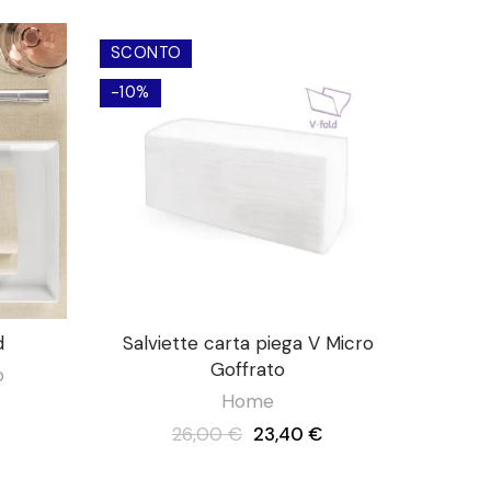
SCONTO
-10%
d
Salviette carta piega V Micro
Goffrato
o
Home
26,00 €
23,40 €