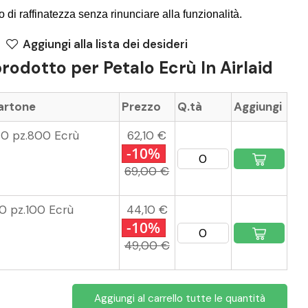
 di raffinatezza senza rinunciare alla funzionalità.
Aggiungi alla lista dei desideri
prodotto per Petalo Ecrù In Airlaid
cartone
Prezzo
Q.tà
Aggiungi
40 pz.800 Ecrù
62,10 €
-10%
69,00 €
0 pz.100 Ecrù
44,10 €
-10%
49,00 €
Aggiungi al carrello tutte le quantità