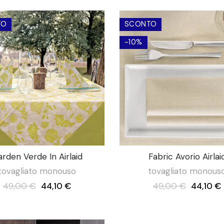
TO
SCONTO
-10%
rden Verde In Airlaid
Fabric Avorio Airlai
tovagliato monouso
tovagliato monous
49,00 €
44,10 €
49,00 €
44,10 €