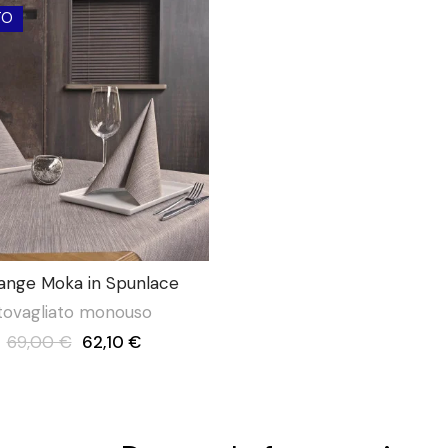
TO
ange Moka in Spunlace
tovagliato monouso
69,00 €
62,10 €