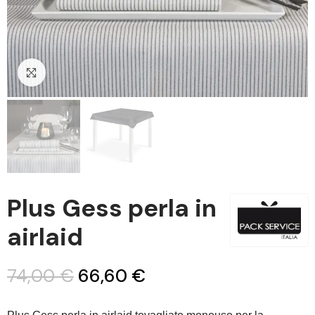
Clicca per ingrandire
Plus Gess perla in
airlaid
74,00 €
66,60 €