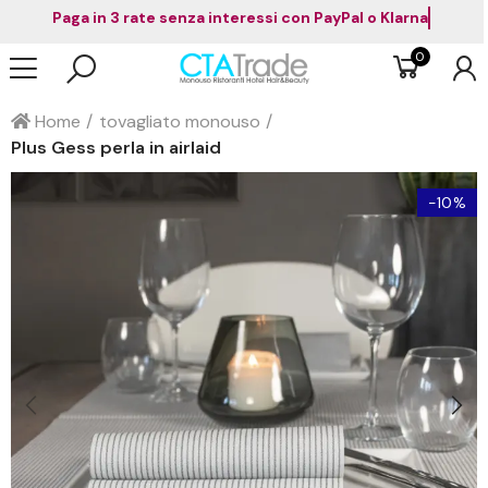
Paga in 3 rate senza interessi con PayPal o Klar
0
Home
tovagliato monouso
Plus Gess perla in airlaid
-10%