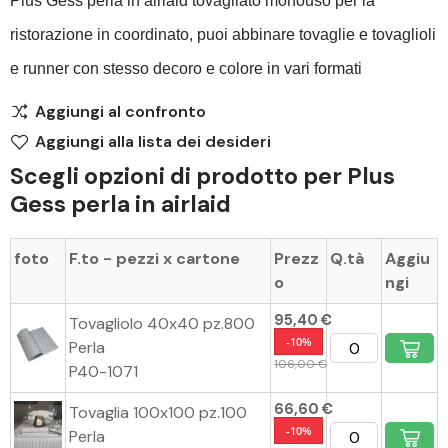
Plus Gess perla in airlaid tovagliato monouso per la
ristorazione in coordinato, puoi abbinare tovaglie e tovaglioli
e runner con stesso decoro e colore in vari formati
Aggiungi al confronto
Aggiungi alla lista dei desideri
Scegli opzioni di prodotto per Plus
Gess perla in airlaid
foto
F.to - pezzi x cartone
Prezz
Q.tà
Aggiu
o
ngi
95,40 €
Tovagliolo 40x40 pz.800
-10%
Perla
106,00 €
P40-1071
66,60 €
Tovaglia 100x100 pz.100
-10%
Perla