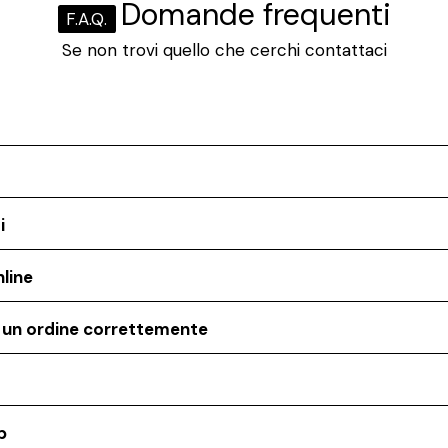
Domande frequenti
F.A.Q.
Se non trovi quello che cerchi contattaci
i
line
o un ordine correttemente
p