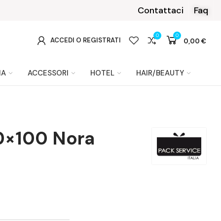
Contattaci
Faq
0
0
0
ACCEDI O REGISTRATI
0,00 €
IA
ACCESSORI
HOTEL
HAIR/BEAUTY
00×100 Nora