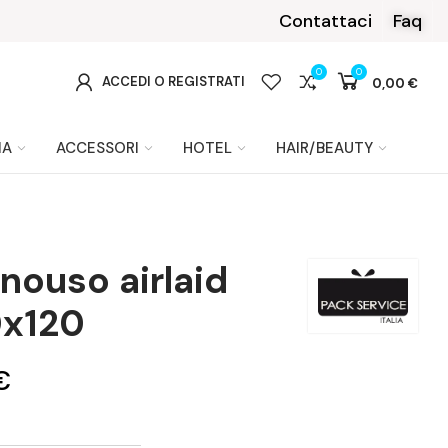
rna
Contattaci
Faq
0
0
0
ACCEDI O REGISTRATI
0,00 €
IA
ACCESSORI
HOTEL
HAIR/BEAUTY
nouso airlaid
0x120
€