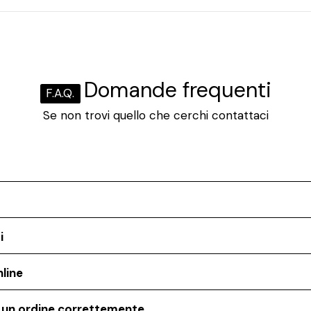
Domande frequenti
F.A.Q.
Se non trovi quello che cerchi contattaci
i
line
o un ordine correttemente