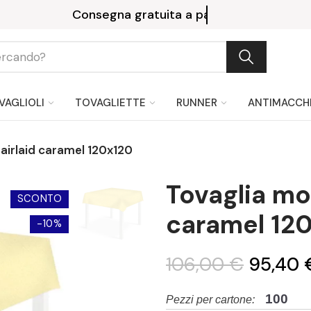
Paga in 3 rate senza interessi con PayPal o Kla
VAGLIOLI
TOVAGLIETTE
RUNNER
ANTIMACCH
airlaid caramel 120x120
Tovaglia mo
SCONTO
caramel 12
-10%
106,00 €
95,40 
100
Pezzi per cartone: