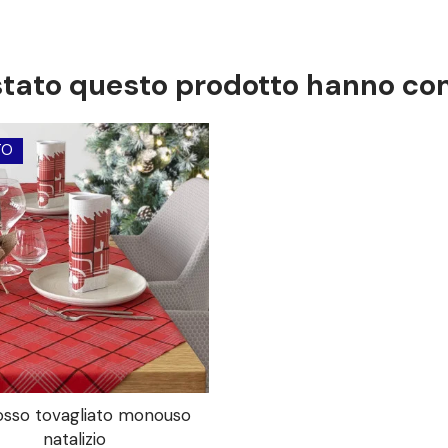
istato questo prodotto hanno c
TO
rosso tovagliato monouso
natalizio