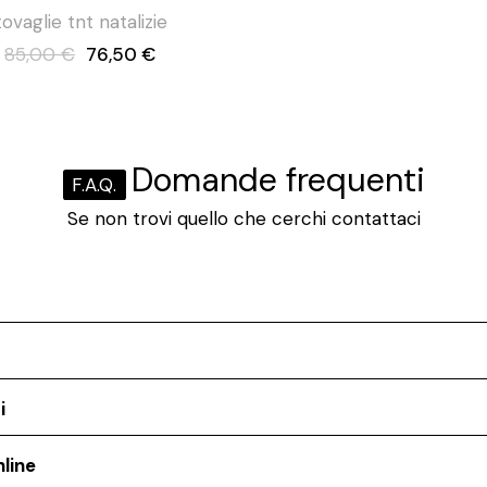
tovaglie tnt natalizie
85,00 €
76,50 €
Domande frequenti
F.A.Q.
Se non trovi quello che cerchi contattaci
i
line