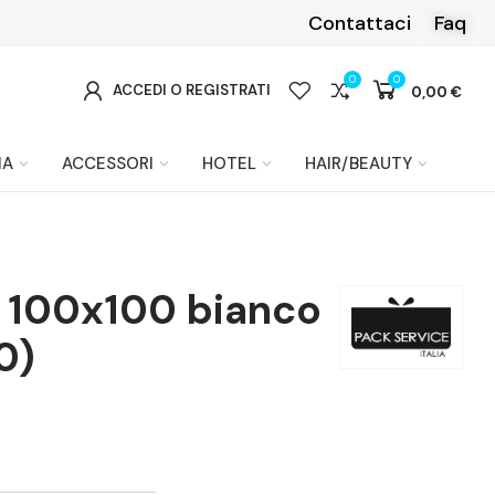
da 199 €.
Contattaci
Faq
0
0
0
ACCEDI O REGISTRATI
0,00 €
IA
ACCESSORI
HOTEL
HAIR/BEAUTY
t 100x100 bianco
0)