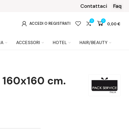
Klarna
Contattaci
Faq
0
0
0
ACCEDI O REGISTRATI
0,00 €
IA
ACCESSORI
HOTEL
HAIR/BEAUTY
t 160x160 cm.