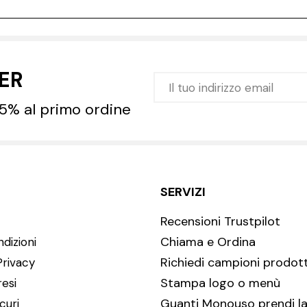
TER
 5% al primo ordine
SERVIZI
Recensioni Trustpilot
Chiama e Ordina
dizioni
Richiedi campioni prodott
Privacy
Stampa logo o menù
resi
Guanti Monouso prendi la
curi