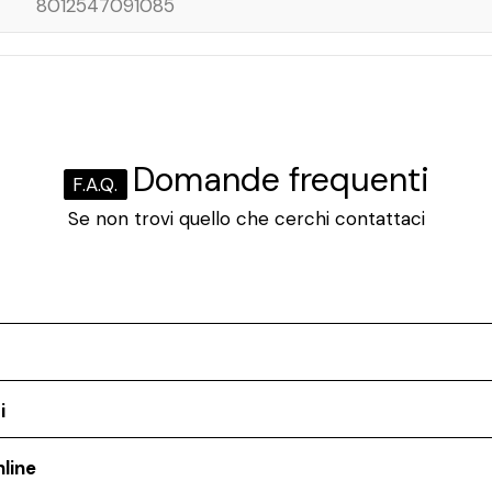
8012547091085
Domande frequenti
F.A.Q.
Se non trovi quello che cerchi contattaci
i
line