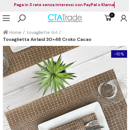
Paga in 3 rate senza interessi con PayPal o K
0
Home
tovagliette tnt
Tovaglietta Airlaid 30×48 Croko Cacao
-10%