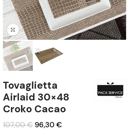
Clicca per ingrandire
Tovaglietta
Airlaid 30×48
Croko Cacao
107,00 €
96,30 €