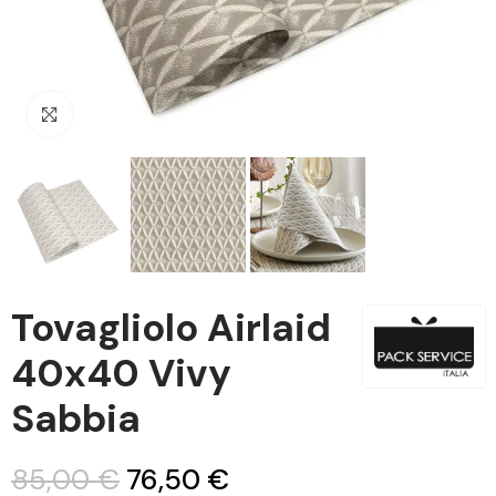
Clicca per ingrandire
Tovagliolo Airlaid
40x40 Vivy
Sabbia
85,00 €
76,50 €