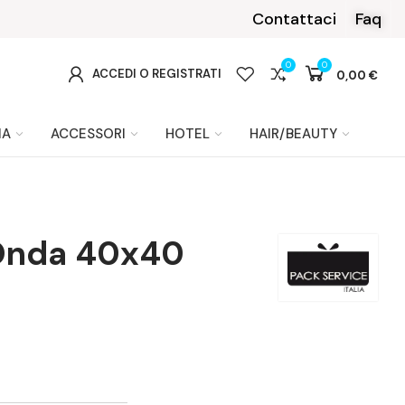
ayPal o Klarna
Contattaci
Faq
0
0
0
ACCEDI O REGISTRATI
0,00 €
IA
ACCESSORI
HOTEL
HAIR/BEAUTY
 Onda 40x40