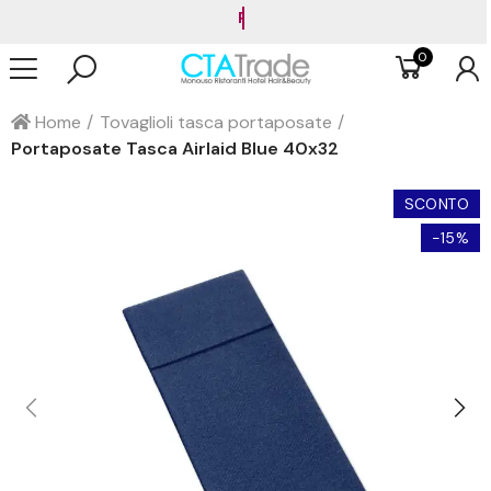
Paga in 3 rate senza interessi con PayPal o Klarna
0
Home
Tovaglioli tasca portaposate
Portaposate Tasca Airlaid Blue 40x32
SCONTO
-15%