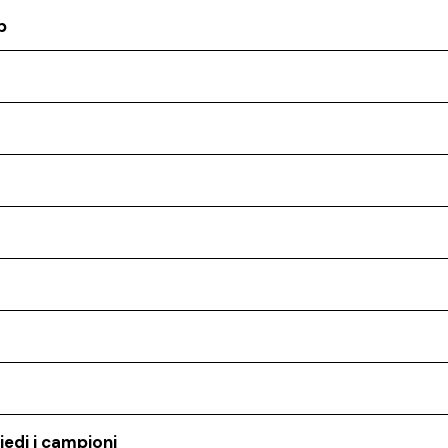
p
iedi i campioni