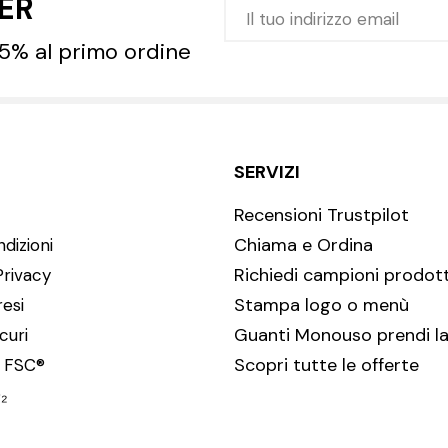
TER
 5% al primo ordine
SERVIZI
Recensioni Trustpilot
Chiama e Ordina
dizioni
Richiedi campioni prodott
Privacy
Stampa logo o menù
resi
Guanti Monouso prendi la
curi
Scopri tutte le offerte
i FSC®
₂