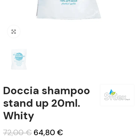
Clicca per ingrandire
Doccia shampoo
stand up 20ml.
Whity
72,00 €
64,80 €