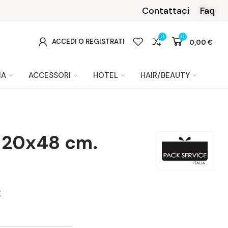
99 €.
Contattaci
Faq
0
0
0
ACCEDI O REGISTRATI
0,00 €
IA
ACCESSORI
HOTEL
HAIR/BEAUTY
 120x48 cm.
€