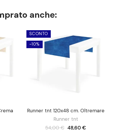
omprato anche:
SCONTO
-10%
 Crema
Runner tnt 120x48 cm. Oltremare
Runner tnt
54,00 €
48,60 €