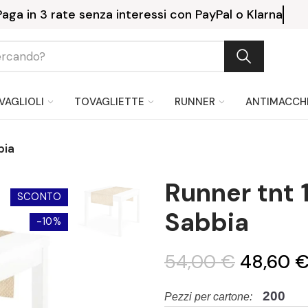
Consegna gratuita a partire da 1
VAGLIOLI
TOVAGLIETTE
RUNNER
ANTIMACCH
bia
Runner tnt
SCONTO
Sabbia
-10%
54,00 €
48,60 
200
Pezzi per cartone: