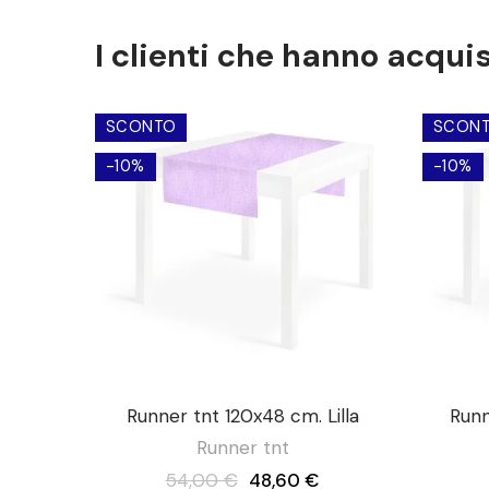
I clienti che hanno acqu
SCONTO
SCON
-10%
-10%
Runner tnt 120x48 cm. Lilla
Runn
Runner tnt
54,00 €
48,60 €