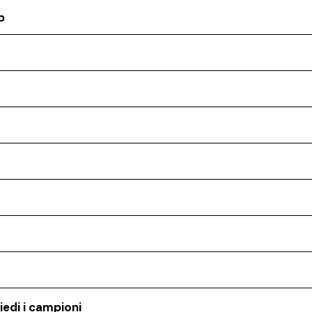
p
iedi i campioni