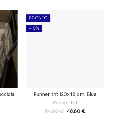
SCONTO
-10%
cciola
Runner tnt 120x48 cm. Blue
Runner tnt
54,00 €
48,60 €