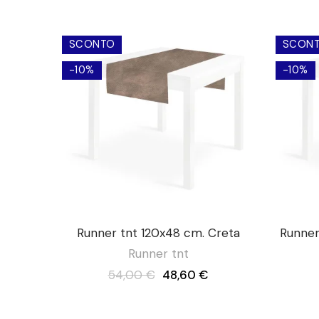
SCONTO
SCON
-10%
-10%
Runner tnt 120x48 cm. Creta
Runner
Runner tnt
54,00 €
48,60 €