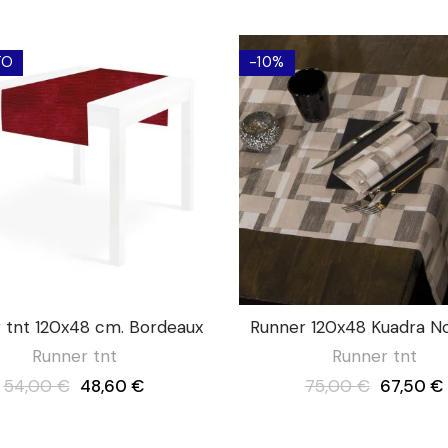
TO
-10%
 tnt 120x48 cm. Bordeaux
Runner 120x48 Kuadra No
Runner tnt
Runner tnt
54,00 €
48,60 €
75,00 €
67,50 €