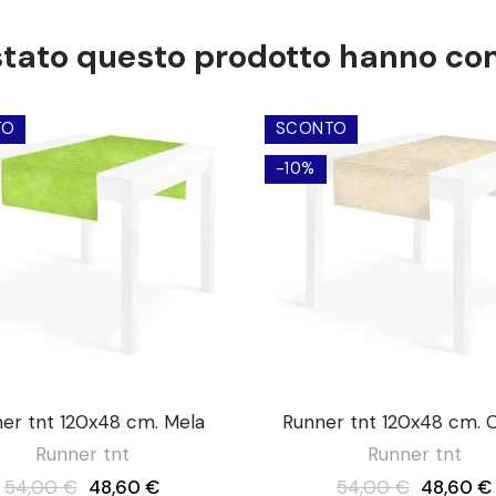
istato questo prodotto hanno c
TO
SCONTO
-10%
er tnt 120x48 cm. Mela
Runner tnt 120x48 cm.
Runner tnt
Runner tnt
54,00 €
48,60 €
54,00 €
48,60 €