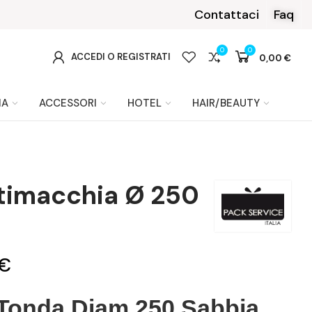
Contattaci
Faq
0
0
0
ACCEDI O REGISTRATI
0,00 €
IA
ACCESSORI
HOTEL
HAIR/BEAUTY
ntimacchia Ø 250
 €
Tonda Diam.250 Sabbia