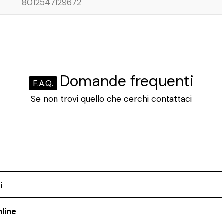
8012547129672
Domande frequenti
F.A.Q.
Se non trovi quello che cerchi contattaci
i
line