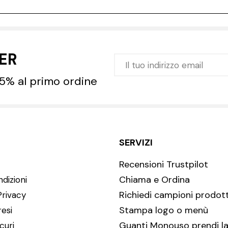
TER
 5% al primo ordine
SERVIZI
Recensioni Trustpilot
Chiama e Ordina
dizioni
Richiedi campioni prodott
Privacy
Stampa logo o menù
resi
Guanti Monouso prendi la
curi