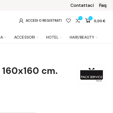
 Klarna
Contattaci
Faq
0
0
0
ACCEDI O REGISTRATI
0,00 €
IA
ACCESSORI
HOTEL
HAIR/BEAUTY
t 160x160 cm.