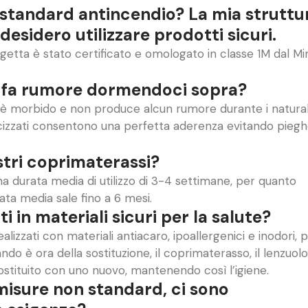
i standard antincendio? La mia struttu
 desidero utilizzare prodotti sicuri.
etta è stato certificato e omologato in classe 1M dal Mi
a fa rumore dormendoci sopra?
 è morbido e non produce alcun rumore durante i natural
ticizzati consentono una perfetta aderenza evitando pieg
stri coprimaterassi?
na durata media di utilizzo di 3-4 settimane, per quanto
ata media sale fino a 6 mesi.
i in materiali sicuri per la salute?
ealizzati con materiali antiacaro, ipoallergenici e inodori, 
do è ora della sostituzione, il coprimaterasso, il lenzuolo
sostituito con uno nuovo, mantenendo così l’igiene.
 misure non standard, ci sono