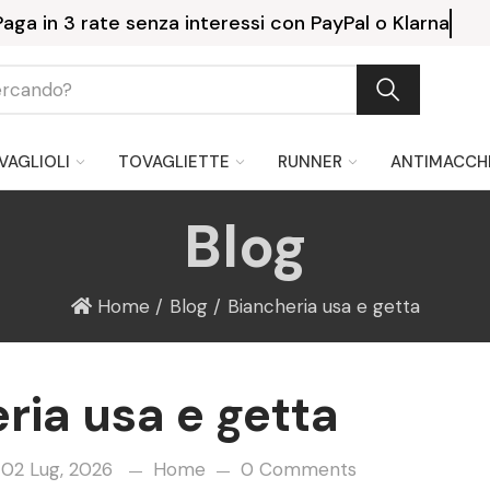
Consegna gratuita a partire da 199 €.
VAGLIOLI
TOVAGLIETTE
RUNNER
ANTIMACCH
Blog
Home
Blog
Biancheria usa e getta
ria usa e getta
02 Lug, 2026
Home
0 Comments