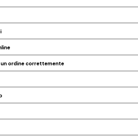
i
line
o un ordine correttemente
p