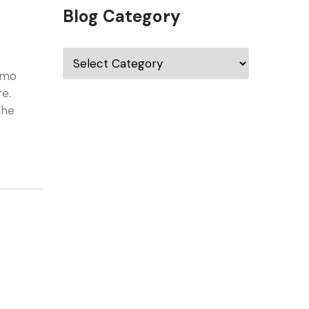
Blog Category
simo
re.
che